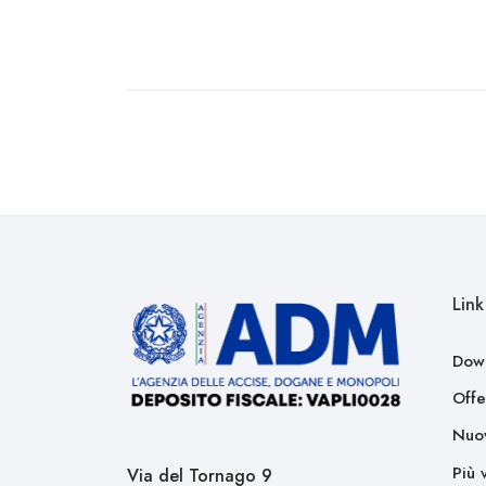
Link 
Dow
Offe
Nuov
Più 
Via del Tornago 9