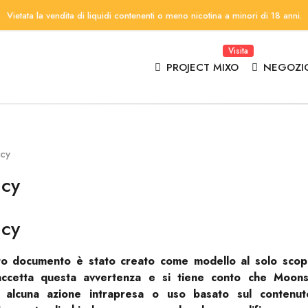
Vietata la vendita di liquidi contenenti o meno nicotina a minori di 18 anni.
Visita
PROJECT MIXO
NEGOZI
icy
icy
icy
to documento è stato creato come modello al solo scopo
i accetta questa avvertenza e si tiene conto che Moo
 alcuna azione intrapresa o uso basato sul contenut