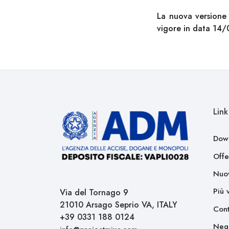
La nuova versione 
vigore in data 14
Link 
Dow
Offe
Nuov
Più 
Via del Tornago 9
21010 Arsago Seprio VA, ITALY
Cont
+39 0331 188 0124
Neg