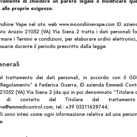
vamente di chiedere un parere legale e modificare qu
 alle proprie esigenze.
nshine Vape nel sito web www.moonshinevape.com ID azien
to Arsizio 21052 (VA) Via Siena 2 tratta i dati personali for
are i Termini e condizioni, per elaborare ordini elettronici,
sarie durante il periodo prescritto dalla legge.
enerali
del trattamento dei dati personali, in accordo con il G
Regolamento” è Federica Guerra, ID azienda Emmedi Contro
 21052 (VA) Via Siena 2 (da qui in poi denominato “Titolare 
i di contatto del Titolare del trattamento
one@emmedicontrol.com, tel.: +39 03311628744;
ali sono intesi come ogni informazione relativa ad una persona
e.