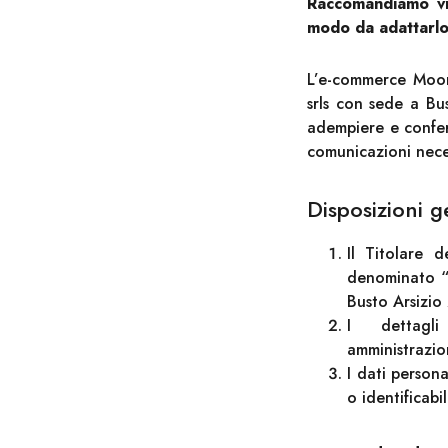
Raccomandiamo vi
modo da adattarlo
L’e-commerce Moo
srls con sede a Bus
adempiere e conferm
comunicazioni neces
Disposizioni g
Il Titolare 
denominato “
Busto Arsizio
I dettagl
amministrazi
I dati person
o identificabil