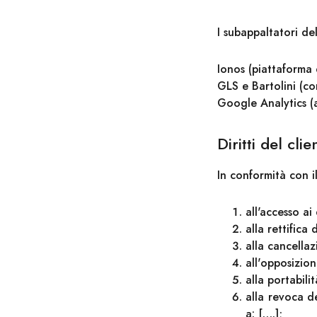
I subappaltatori de
Ionos (piattaforma
GLS e Bartolini (cor
Google Analytics (a
Diritti del clie
In conformità con il
all'accesso ai
alla rettifica 
alla cancellaz
all'opposizion
alla portabilit
alla revoca de
a: [….];