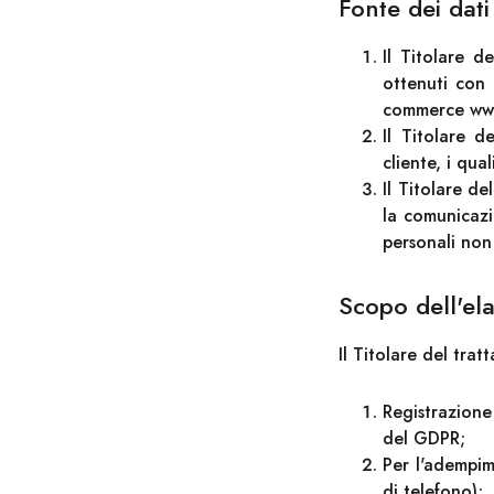
Fonte dei dati
Il Titolare d
ottenuti con 
commerce www
Il Titolare d
cliente, i qu
Il Titolare de
la comunicazio
personali non 
Scopo dell'el
Il Titolare del trat
Registrazion
del GDPR;
Per l'adempim
di telefono);