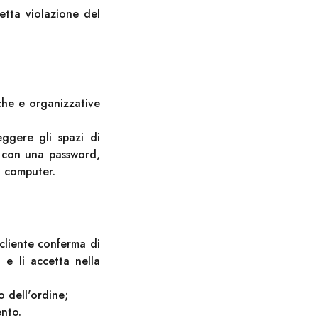
petta violazione del
iche e organizzative
ggere gli spazi di
r con una password,
i computer.
cliente conferma di
 e li accetta nella
o dell'ordine;
ento.