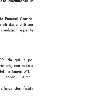
esto documento in
da Emmedi Control
niti dai clienti per
 spedizioni e per le
DPR (da qui in poi
l srls, con sede a
del trattamento”);
 sono: e-mail:
 fisica identificata