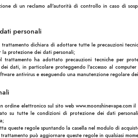
zione di un reclamo all'autorità di controllo in caso di sos
dati personali
el trattamento dichiara di adottare tutte le precauzioni tecn
 la protezione dei dati personali;
del trattamento ha adottato precauzioni tecniche per prote
 dei dati, in particolare proteggendo l'accesso al compute
oftware antivirus e eseguendo una manutenzione regolare de
nali
n ordine elettronico sul sito web www.moonshinevape.com il 
ato su tutte le condizioni di protezione dei dati personali
a;
cetta queste regole spuntando la casella nel modulo di acquist
el trattamento può aggiornare queste regole in qualsiasi mom