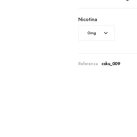
Nicotina
Referenza
csku_009