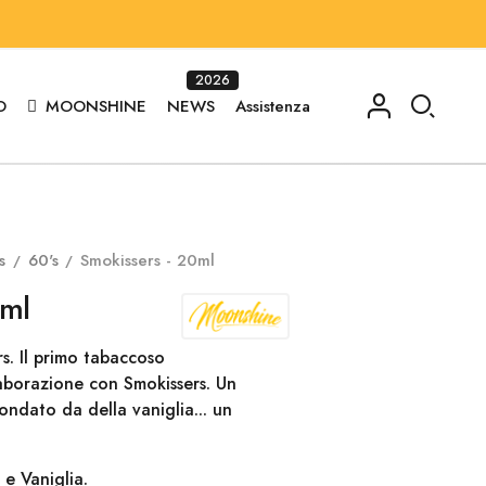
2026
O
MOONSHINE
NEWS
Assistenza
s
60's
Smokissers - 20ml
0ml
. Il primo tabaccoso
aborazione con Smokissers. Un
condato da della vaniglia... un
e Vaniglia.