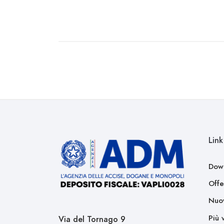
Link 
Dow
Offe
Nuov
Più 
Via del Tornago 9