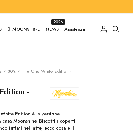
2026
O
MOONSHINE
NEWS
Assistenza
s
30's
The One White Edition -
dition -
hite Edition é la versione
 casa Moonshine. Biscotti ricoperti
co tuffati nel latte, ecco cosa é il