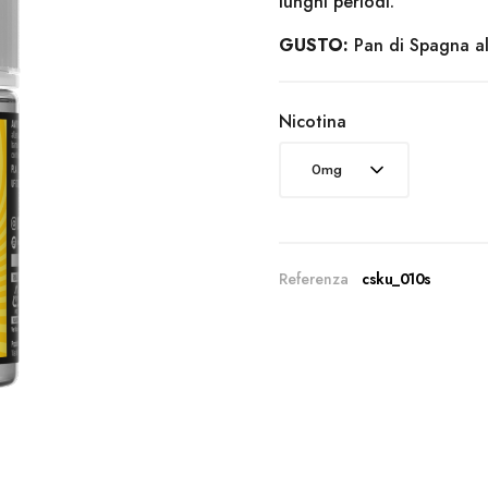
lunghi periodi.
GUSTO:
Pan di Spagna al
Nicotina
Referenza
csku_010s